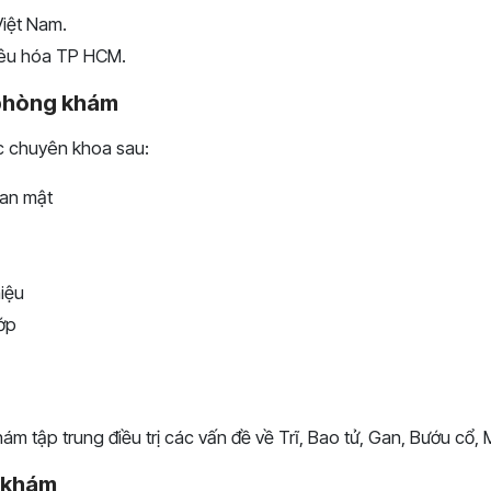
Việt Nam.
tiêu hóa TP HCM.
phòng khám
 chuyên khoa sau:
Gan mật
niệu
ớp
m tập trung điều trị các vấn đề về Trĩ, Bao tử, Gan, Bướu cổ, 
 khám