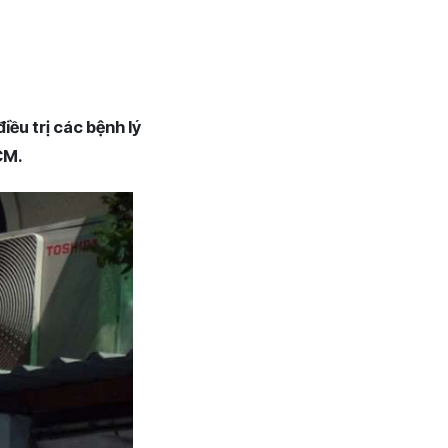
u trị các bệnh lý
CM.