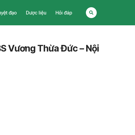
yệt đạo
Dược liệu
Hỏi đáp
S Vương Thừa Đức – Nội