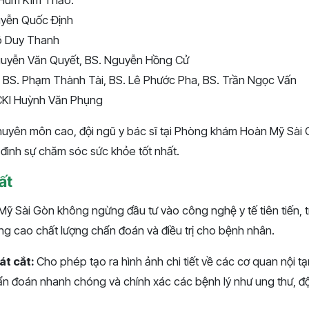
yễn Quốc Định
õ Duy Thanh
uyễn Văn Quyết, BS. Nguyễn Hồng Cử
:
BS. Phạm Thành Tài, BS. Lê Phước Pha, BS. Trần Ngọc Vấn
CKI Huỳnh Văn Phụng
chuyên môn cao, đội ngũ y bác sĩ tại Phòng khám Hoàn Mỹ Sà
 đình sự chăm sóc sức khỏe tốt nhất.
ất
 Sài Gòn không ngừng đầu tư vào công nghệ y tế tiên tiến, tr
ng cao chất lượng chẩn đoán và điều trị cho bệnh nhân.
át cắt:
Cho phép tạo ra hình ảnh chi tiết về các cơ quan nội 
ẩn đoán nhanh chóng và chính xác các bệnh lý như ung thư, đ