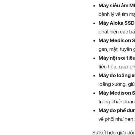
Máy siêu âm M
bệnh lý về tim mạ
Máy Aloka SS
phát hiện các b
Máy Medison 
gan, mật, tuyến g
Máy nội soi ti
tiêu hóa, giúp ph
Máy đo loãng 
loãng xương, gi
Máy Medison S
trong chẩn đoán
Máy đo phế dun
về phổi như hen 
Sự kết hợp giữa đội