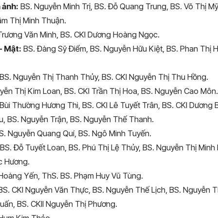
 ảnh:
BS. Nguyễn Minh Trị, BS. Đỗ Quang Trung, BS. Võ Thị Mỹ
âm Thị Minh Thuận.
Trương Văn Minh, BS. CKI Dương Hoàng Ngọc.
- Mật:
BS. Đàng Sỹ Điểm, BS. Nguyễn Hữu Kiệt, BS. Phan Thị 
BS. Nguyễn Thị Thanh Thủy, BS. CKI Nguyễn Thị Thu Hồng.
yễn Thị Kim Loan, BS. CKI Trần Thị Hoa, BS. Nguyễn Cao Môn.
 Bùi Thường Hương Thi, BS. CKI Lê Tuyết Trân, BS. CKI Dương B
, BS. Nguyễn Trận, BS. Nguyễn Thế Thanh.
S. Nguyễn Quang Quí, BS. Ngô Minh Tuyến.
BS. Đỗ Tuyết Loan, BS. Phú Thị Lệ Thủy, BS. Nguyễn Thị Minh 
c Hương.
 Hoàng Yến, ThS. BS. Phạm Huy Vũ Tùng.
S. CKI Nguyễn Văn Thực, BS. Nguyễn Thế Lịch, BS. Nguyễn T
ấn, BS. CKII Nguyễn Thị Phương.
 Hum Kim Thảo.