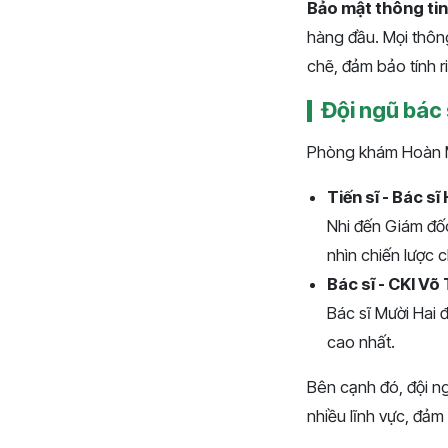
Bảo mật thông tin
hàng đầu. Mọi thông
chẽ, đảm bảo tính r
Đội ngũ bác 
Phòng khám Hoàn Mỹ
Tiến sĩ - Bác s
Nhi đến Giám đốc
nhìn chiến lược
Bác sĩ - CKI Võ 
Bác sĩ Mười Hai 
cao nhất.
Bên cạnh đó, đội n
nhiều lĩnh vực, đả