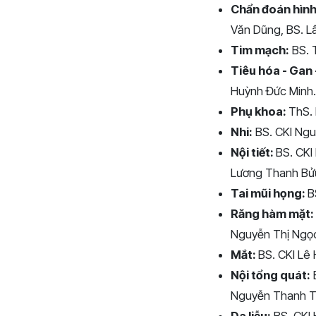
Chẩn đoán hình
Văn Dũng, BS. L
Tim mạch:
BS. 
Tiêu hóa - Gan 
Huỳnh Đức Minh.
Phụ khoa:
ThS. 
Nhi:
BS. CKI Ngu
Nội tiết:
BS. CKI
Lương Thanh Bửu
Tai mũi họng:
B
Răng hàm mặt:
Nguyễn Thị Ngọ
Mắt:
BS. CKI Lê
Nội tổng quát:
B
Nguyễn Thanh Tu
Da liễu:
BS. CKI