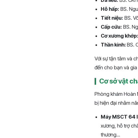
Hô hấp:
BS. Ngu
Tiết niệu:
BS. V
Cấp cứu:
BS. Ng
Cơ xương khớp
Thần kinh:
BS. 
Với sự tận tâm và 
đến cho bạn và gia
Cơ sở vật ch
Phòng khám Hoàn Mỹ
bị hiện đại nhằm nâ
Máy MSCT 64 l
xương, hỗ trợ ch
thương...