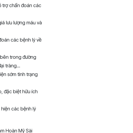
ỗ trợ chẩn đoán các
iá lưu lượng máu và
 đoán các bệnh lý về
 bên trong đường
i tràng...
iện sớm tình trạng
 đặc biệt hữu ích
hiện các bệnh lý
khám Hoàn Mỹ Sài