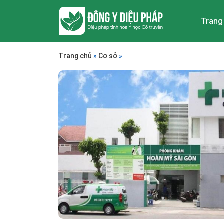
Trang
Trang chủ
»
Cơ sở
»