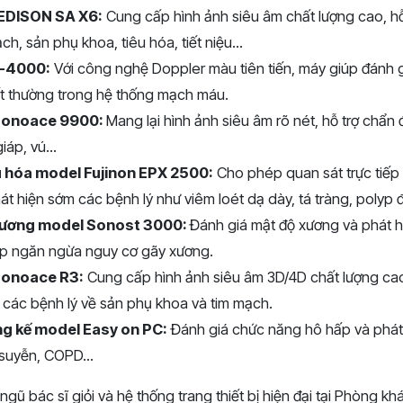
EDISON SA X6:
Cung cấp hình ảnh siêu âm chất lượng cao, h
ch, sản phụ khoa, tiêu hóa, tiết niệu...
D-4000:
Với công nghệ Doppler màu tiên tiến, máy giúp đánh g
ất thường trong hệ thống mạch máu.
Sonoace 9900:
Mang lại hình ảnh siêu âm rõ nét, hỗ trợ chẩn
iáp, vú...
êu hóa model Fujinon EPX 2500:
Cho phép quan sát trực tiếp
át hiện sớm các bệnh lý như viêm loét dạ dày, tá tràng, polyp đạ
xương model Sonost 3000:
Đánh giá mật độ xương và phát h
úp ngăn ngừa nguy cơ gãy xương.
onoace R3:
Cung cấp hình ảnh siêu âm 3D/4D chất lượng cao,
 các bệnh lý về sản phụ khoa và tim mạch.
g kế model Easy on PC:
Đánh giá chức năng hô hấp và phát 
suyễn, COPD...
 ngũ bác sĩ giỏi và hệ thống trang thiết bị hiện đại tại Phòng 