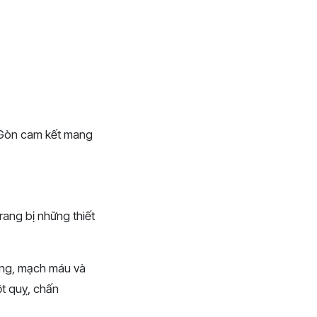
i Gòn cam kết mang
ang bị những thiết
tạng, mạch máu và
ột quỵ, chấn