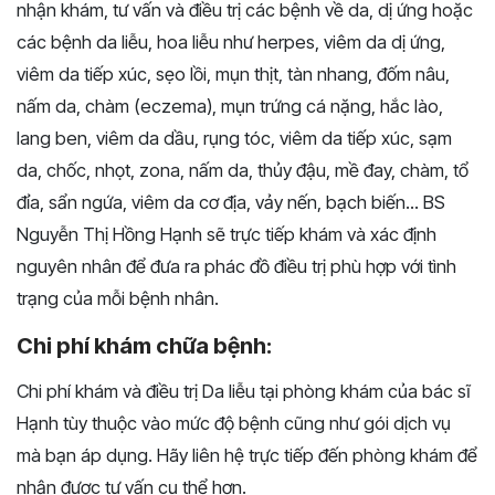
nhận khám, tư vấn và điều trị các bệnh về da, dị ứng hoặc
các bệnh da liễu, hoa liễu như herpes, viêm da dị ứng,
viêm da tiếp xúc, sẹo lồi, mụn thịt, tàn nhang, đốm nâu,
nấm da, chàm (eczema), mụn trứng cá nặng, hắc lào,
lang ben, viêm da dầu, rụng tóc, viêm da tiếp xúc, sạm
da, chốc, nhọt, zona, nấm da, thủy đậu, mề đay, chàm, tổ
đỉa, sẩn ngứa, viêm da cơ địa, vảy nến, bạch biến... BS
Nguyễn Thị Hồng Hạnh sẽ trực tiếp khám và xác định
nguyên nhân để đưa ra phác đồ điều trị phù hợp với tình
trạng của mỗi bệnh nhân.
Chi phí khám chữa bệnh:
Chi phí khám và điều trị Da liễu tại phòng khám của bác sĩ
Hạnh tùy thuộc vào mức độ bệnh cũng như gói dịch vụ
mà bạn áp dụng. Hãy liên hệ trực tiếp đến phòng khám để
nhận được tư vấn cụ thể hơn.