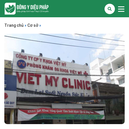
Trang chủ
»
Cơ sở
»