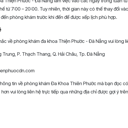
 Thiện Phước - Đà Nẵng làm việc vào các ngày trong tuần từ
hể từ 7:00 – 20:00. Tuy nhiên, thời gian này có thể thay đổi vào
ếp đến phòng khám trước khi đến để được xếp lịch phù hợp.
ệ
mắc về phòng khám đa khoa Thiện Phước - Đà Nẵng vui lòng liê
 Trung, P. Thạch Thang, Q. Hải Châu, Tp. Đà Nẵng
hienphuocdn.com
 thông tin về phòng khám Đa Khoa Thiên Phước mà bạn đọc có
õ hơn vui lòng liên hệ trực tiếp qua những địa chỉ được gợi ý trên