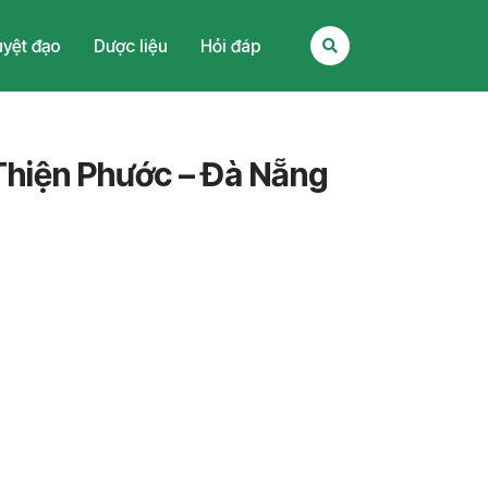
yệt đạo
Dược liệu
Hỏi đáp
hiện Phước – Đà Nẵng