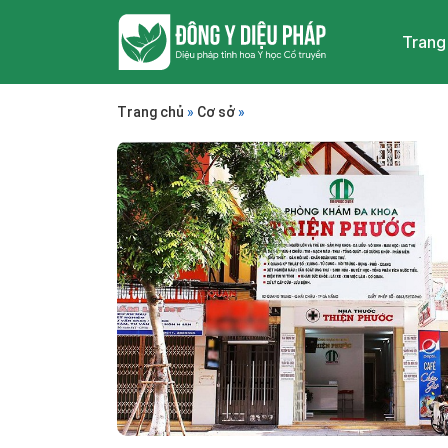
Trang
Trang chủ
»
Cơ sở
»