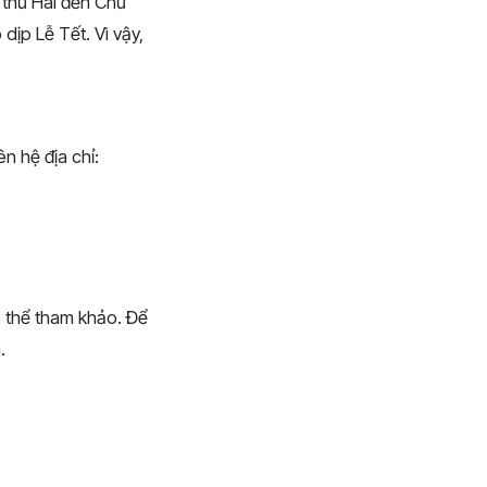
 thứ Hai đến Chủ
 dịp Lễ Tết. Vì vậy,
n hệ địa chỉ:
 thể tham khảo. Để
.