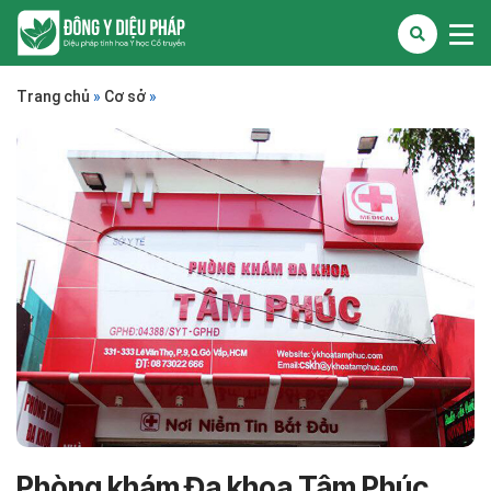
Trang chủ
»
Cơ sở
»
Phòng khám Đa khoa Tâm Phúc,