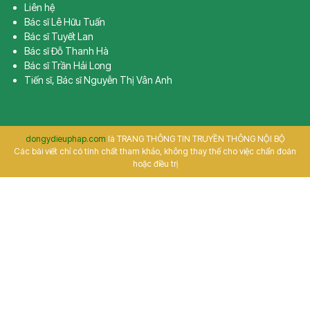
Liên hệ
Bác sĩ Lê Hữu Tuấn
Bác sĩ Tuyết Lan
Bác sĩ Đỗ Thanh Hà
Bác sĩ Trần Hải Long
Tiến sĩ, Bác sĩ Nguyễn Thị Vân Anh
dongydieuphap.com
là TRANG THÔNG TIN TRUYỀN THÔNG NỘI BỘ
Các bài viết chỉ có tính chất tham khảo, không thay thế cho việc chẩn đoán
hoặc điều trị