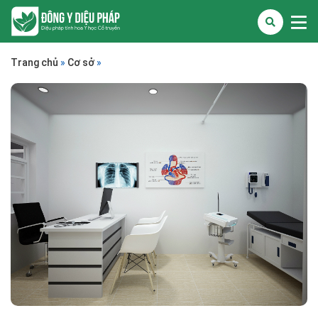
Trang chủ
»
Cơ sở
»