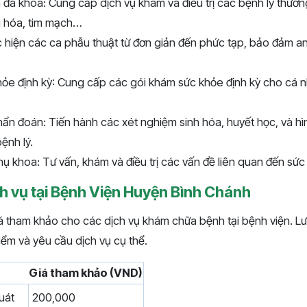
đa khoa: Cung cấp dịch vụ khám và điều trị các bệnh lý thườ
u hóa, tim mạch…
 hiện các ca phẫu thuật từ đơn giản đến phức tạp, bảo đảm a
ỏe định kỳ: Cung cấp các gói khám sức khỏe định kỳ cho cá 
ẩn đoán: Tiến hành các xét nghiệm sinh hóa, huyết học, và h
ệnh lý.
 khoa: Tư vấn, khám và điều trị các vấn đề liên quan đến sức
h vụ tại Bệnh Viện Huyện Bình Chánh
á tham khảo cho các dịch vụ khám chữa bệnh tại bệnh viện. Lưu
điểm và yêu cầu dịch vụ cụ thể.
Giá tham khảo (VND)
uát
200,000