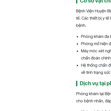
Cơ sở vật chấ
Bệnh Viện Huyện Bìn
tế. Các thiết bị y t
bệnh.
Phòng khám đa k
Phòng mổ hiện đại
Máy móc xét nghi
chẩn đoán chính 
Hệ thống chẩn đo
về tình trạng sứ
Dịch vụ tại
Phòng khám tại Bện
cho bệnh nhân, đáp 