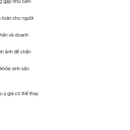
ng gặp như cảm
n toàn cho người
nhân và doanh
ình ảnh để chẩn
 khỏe sinh sản.
 ý giá có thể thay