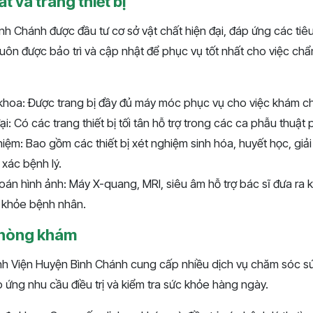
t và trang thiết bị
h Chánh được đầu tư cơ sở vật chất hiện đại, đáp ứng các tiê
ế luôn được bảo trì và cập nhật để phục vụ tốt nhất cho việc chẩ
hoa: Được trang bị đầy đủ máy móc phục vụ cho việc khám c
: Có các trang thiết bị tối tân hỗ trợ trong các ca phẫu thuật 
ệm: Bao gồm các thiết bị xét nghiệm sinh hóa, huyết học, giả
xác bệnh lý.
án hình ảnh: Máy X-quang, MRI, siêu âm hỗ trợ bác sĩ đưa ra k
c khỏe bệnh nhân.
 phòng khám
h Viện Huyện Bình Chánh cung cấp nhiều dịch vụ chăm sóc sứ
ứng nhu cầu điều trị và kiểm tra sức khỏe hàng ngày.