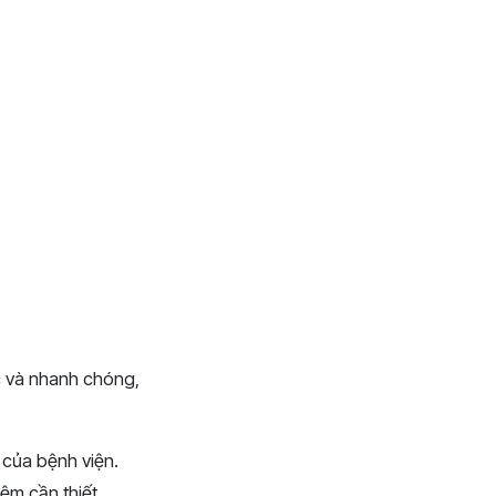
c và nhanh chóng,
 của bệnh viện.
ệm cần thiết.