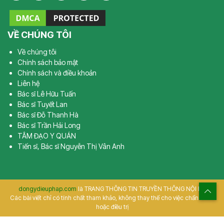
VỀ CHÚNG TÔI
Về chúng tôi
Chính sách bảo mật
Chính sách và điều khoản
Liên hệ
Bác sĩ Lê Hữu Tuấn
Bác sĩ Tuyết Lan
Bác sĩ Đỗ Thanh Hà
Bác sĩ Trần Hải Long
TÂM ĐẠO Y QUÁN
Tiến sĩ, Bác sĩ Nguyễn Thị Vân Anh
dongydieuphap.com
là TRANG THÔNG TIN TRUYỀN THÔNG NỘI BỘ
Các bài viết chỉ có tính chất tham khảo, không thay thế cho việc chẩn đoán
hoặc điều trị