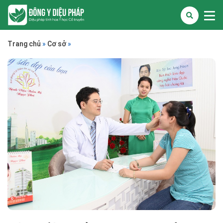
Trang chủ
»
Cơ sở
»