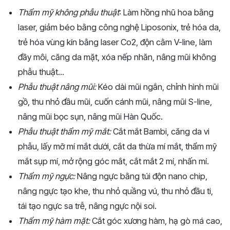
Thẩm mỹ không phẫu thuật
: Làm hồng nhũ hoa bằng
laser, giảm béo bằng công nghệ Liposonix, trẻ hóa da,
trẻ hóa vùng kín bằng laser Co2, độn cằm V-line, làm
đầy môi, căng da mặt, xóa nếp nhăn, nâng mũi không
phẫu thuật...
Phẫu thuật nâng mũi:
Kéo dài mũi ngắn, chỉnh hình mũi
gồ, thu nhỏ đầu mũi, cuốn cánh mũi, nâng mũi S-line,
nâng mũi bọc sụn, nâng mũi Hàn Quốc.
Phẫu thuật thẩm mỹ mắt:
Cắt mắt Bambi, căng da vi
phẫu, lấy mỡ mí mắt dưới, cắt da thừa mí mắt, thẩm mỹ
mắt sụp mí, mở rộng góc mắt, cắt mắt 2 mí, nhấn mí.
Thẩm mỹ ngực:
Nâng ngực bằng túi độn nano chip,
nâng ngực tạo khe, thu nhỏ quầng vú, thu nhỏ đầu ti,
tái tạo ngực sa trễ, nâng ngực nội soi.
Thẩm mỹ hàm mặt:
Cắt góc xương hàm, hạ gò má cao,