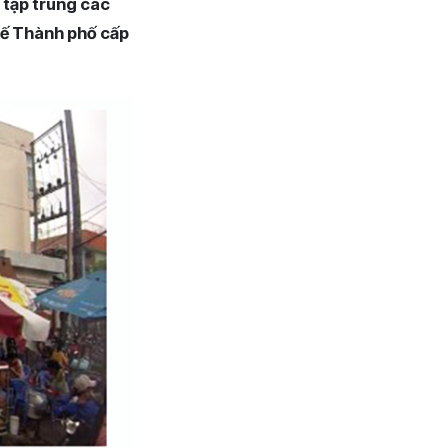
m tập trung các
tế Thành phố cấp