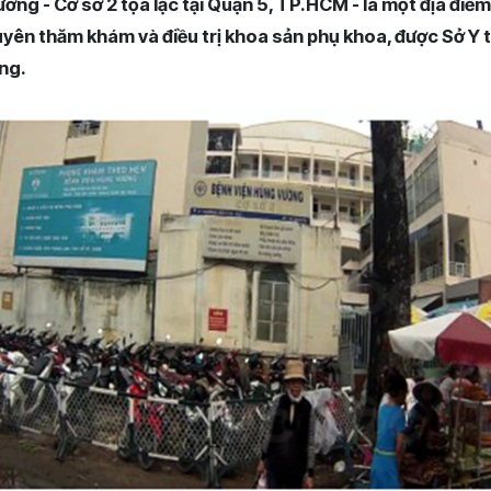
ơng - Cơ sở 2 tọa lạc tại Quận 5, TP.HCM - là một địa điể
huyên thăm khám và điều trị
khoa sản phụ khoa, được Sở Y 
ng.