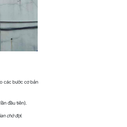
eo các bước cơ bản
ần đầu tiên).
an chờ đợi.