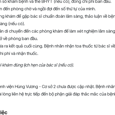
nh sổ khám bệnh và thẻ BHYT (nếu có), đóng chi phí ban đầu.
n đến phòng chờ và ngồi đợi đến số thứ tự của mình.
g khám để gặp bác sĩ chuẩn đoán lâm sàng, thảo luận về bệnh
àng (nếu có).
ân di chuyển đến các phòng khám để làm xét nghiệm lâm sàng,
rở về phòng ban đầu.
ưa ra kết quả cuối cùng. Bệnh nhân nhận toa thuốc từ bác sĩ v
hi phí và nhận thuốc.
i khám đúng lịch hẹn của bác sĩ (nếu có).
i bệnh viện Hùng Vương - Cơ sở 2 chưa được cập nhật. Bệnh nh
i lòng liên hệ trực tiếp đến bộ phận giải đáp thắc mắc của bện
việc