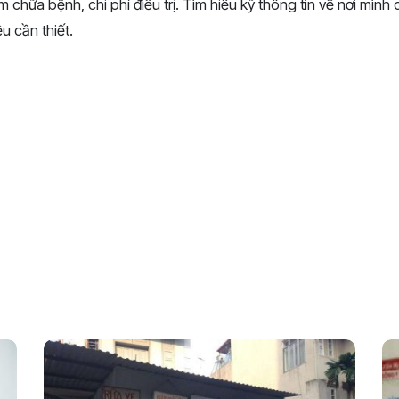
 chữa bệnh, chi phí điều trị. Tìm hiểu kỹ thông tin về nơi mìn
u cần thiết.