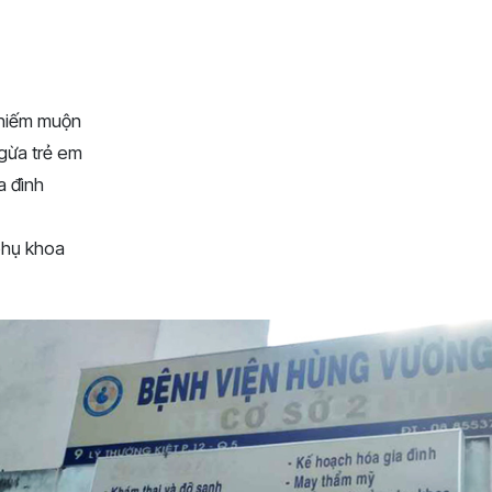
 hiếm muộn
gừa trẻ em
a đình
phụ khoa