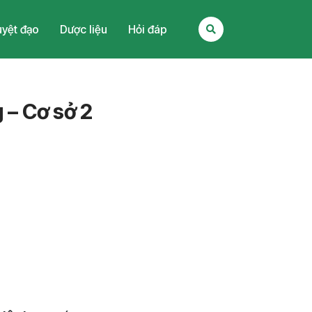
yệt đạo
Dược liệu
Hỏi đáp
 – Cơ sở 2