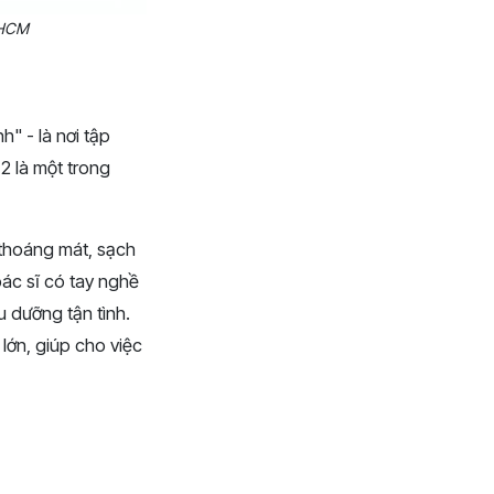
.HCM
" - là nơi tập
2 là một trong
thoáng mát, sạch
bác sĩ có tay nghề
u dưỡng tận tình.
lớn, giúp cho việc