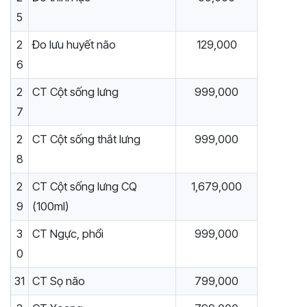
5
2
Đo lưu huyết não
129,000
6
2
CT Cột sống lưng
999,000
7
2
CT Cột sống thắt lưng
999,000
8
2
CT Cột sống lưng CQ
1,679,000
9
(100ml)
3
CT Ngực, phổi
999,000
0
31
CT Sọ não
799,000