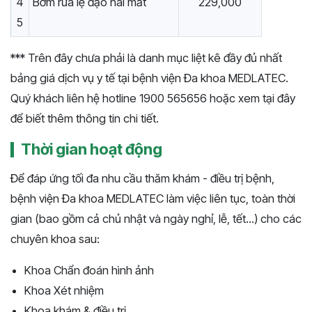
4
Bơm rửa lệ đạo hai mắt
229,000
5
*** Trên đây chưa phải là danh mục liệt kê đầy đủ nhất
bảng giá dịch vụ y tế tại bệnh viện Đa khoa MEDLATEC.
Quý khách liên hệ hotline 1900 565656 hoặc xem tại đây
để biết thêm thông tin chi tiết.
Thời gian hoạt động
Để đáp ứng tối đa nhu cầu thăm khám - điều trị bệnh,
bệnh viện Đa khoa MEDLATEC làm việc liên tục, toàn thời
gian (bao gồm cả chủ nhật và ngày nghỉ, lễ, tết...) cho các
chuyên khoa sau:
Khoa Chẩn đoán hình ảnh
Khoa Xét nhiệm
Khoa khám & điều trị.