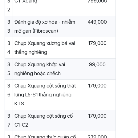
3
CT Xoang
799,000
2
3
Đánh giá độ xơ hóa - nhiễm
449,000
3
mỡ gan (Fibroscan)
3
Chụp Xquang xương bả vai
179,000
4
thẳng nghiêng
3
Chụp Xquang khớp vai
99,000
5
nghiêng hoặc chếch
3
Chụp Xquang cột sống thắt
179,000
6
lưng L5-S1 thẳng nghiêng
KTS
3
Chụp Xquang cột sống cổ
179,000
7
C1-C2
3
Chụp Xquang thực quản cổ
239,000