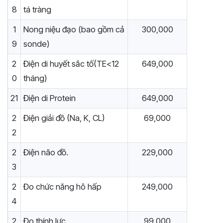
8
tá tràng
1
Nong niệu đạo (bao gồm cả
300,000
9
sonde)
2
Điện di huyết sắc tố(TE<12
649,000
0
tháng)
21
Điện di Protein
649,000
2
Điện giải đồ (Na, K, CL)
69,000
2
2
Điện não đồ.
229,000
3
2
Đo chức năng hô hấp
249,000
4
2
Đo thính lực
99,000