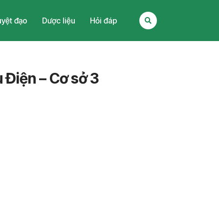
yệt đạo
Dược liệu
Hỏi đáp
 Điện – Cơ sở 3