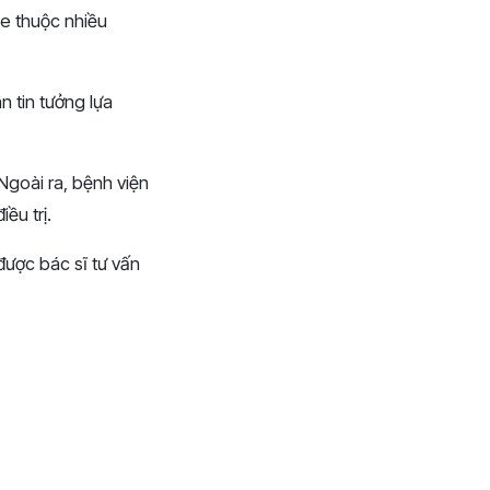
ỏe thuộc nhiều
 tin tưởng lựa
goài ra, bệnh viện
ều trị.
ược bác sĩ tư vấn