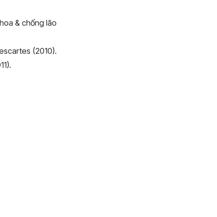
khoa & chống lão
escartes (2010).
11).