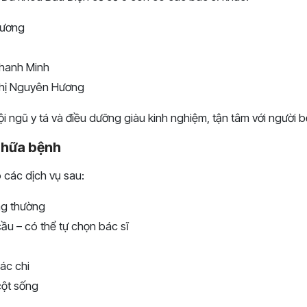
Hương
hanh Minh
Thị Nguyên Hương
i ngũ y tá và điều dưỡng giàu kinh nghiệm, tận tâm với người b
chữa bệnh
 các dịch vụ sau:
g thường
u – có thể tự chọn bác sĩ
ác chi
cột sống