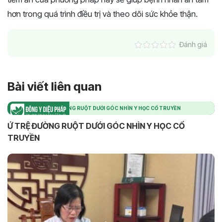
hơn trong quá trình điều trị và theo dõi sức khỏe thận.
Đánh giá
Bài viết liên quan
Ứ TRỆ ĐƯỜNG RUỘT DƯỚI GÓC NHÌN Y HỌC CỔ TRUYỀN
Ứ TRỆ ĐƯỜNG RUỘT DƯỚI GÓC NHÌN Y HỌC CỔ
TRUYỀN