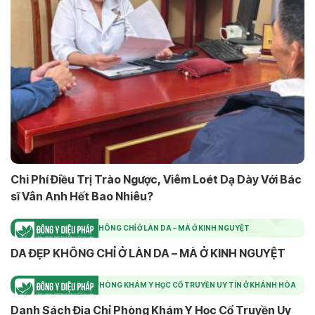
Chi Phí Điều Trị Trào Ngược, Viêm Loét Dạ Dày Với Bác
sĩ Vân Anh Hết Bao Nhiêu?
DA ĐẸP KHÔNG CHỈ Ở LÀN DA – MÀ Ở KINH NGUYỆT
DA ĐẸP KHÔNG CHỈ Ở LÀN DA – MÀ Ở KINH NGUYỆT
DANH SÁCH ĐỊA CHỈ PHÒNG KHÁM Y HỌC CỔ TRUYỀN UY TÍN Ở KHÁNH HÒA
Danh Sách Địa Chỉ Phòng Khám Y Học Cổ Truyền Uy