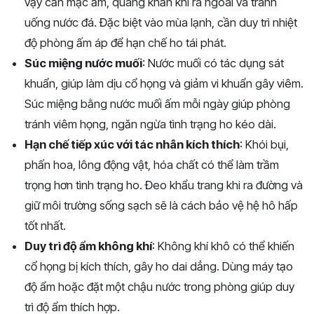
vậy cần mặc ấm, quàng khăn khi ra ngoài và tránh
uống nước đá. Đặc biệt vào mùa lạnh, cần duy trì nhiệt
độ phòng ấm áp để hạn chế ho tái phát.
Súc miệng nước muối
: Nước muối có tác dụng sát
khuẩn, giúp làm dịu cổ họng và giảm vi khuẩn gây viêm.
Súc miệng bằng nước muối ấm mỗi ngày giúp phòng
tránh viêm họng, ngăn ngừa tình trạng ho kéo dài.
Hạn chế tiếp xúc với tác nhân kích thích
: Khói bụi,
phấn hoa, lông động vật, hóa chất có thể làm trầm
trọng hơn tình trạng ho. Đeo khẩu trang khi ra đường và
giữ môi trường sống sạch sẽ là cách bảo vệ hệ hô hấp
tốt nhất.
Duy trì độ ẩm không khí
: Không khí khô có thể khiến
cổ họng bị kích thích, gây ho dai dẳng. Dùng máy tạo
độ ẩm hoặc đặt một chậu nước trong phòng giúp duy
trì độ ẩm thích hợp.