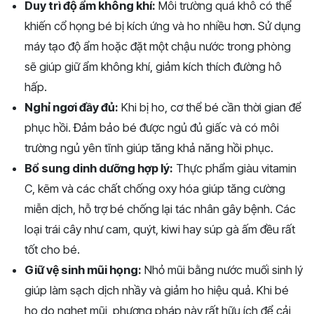
Duy trì độ ẩm không khí:
Môi trường quá khô có thể
khiến cổ họng bé bị kích ứng và ho nhiều hơn. Sử dụng
máy tạo độ ẩm hoặc đặt một chậu nước trong phòng
sẽ giúp giữ ẩm không khí, giảm kích thích đường hô
hấp.
Nghỉ ngơi đầy đủ:
Khi bị ho, cơ thể bé cần thời gian để
phục hồi. Đảm bảo bé được ngủ đủ giấc và có môi
trường ngủ yên tĩnh giúp tăng khả năng hồi phục.
Bổ sung dinh dưỡng hợp lý:
Thực phẩm giàu vitamin
C, kẽm và các chất chống oxy hóa giúp tăng cường
miễn dịch, hỗ trợ bé chống lại tác nhân gây bệnh. Các
loại trái cây như cam, quýt, kiwi hay súp gà ấm đều rất
tốt cho bé.
Giữ vệ sinh mũi họng:
Nhỏ mũi bằng nước muối sinh lý
giúp làm sạch dịch nhầy và giảm ho hiệu quả. Khi bé
ho do nghẹt mũi, phương pháp này rất hữu ích để cải