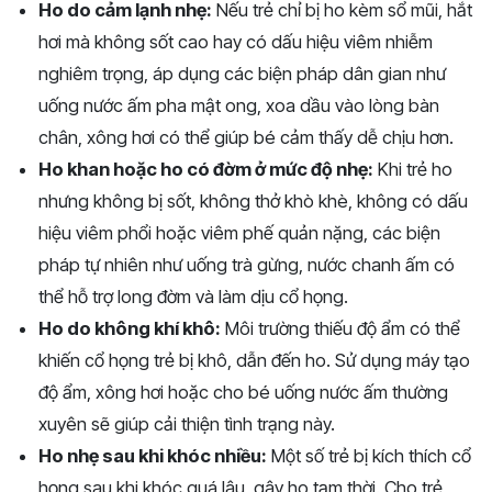
Ho do cảm lạnh nhẹ:
Nếu trẻ chỉ bị ho kèm sổ mũi, hắt
hơi mà không sốt cao hay có dấu hiệu viêm nhiễm
nghiêm trọng, áp dụng các biện pháp dân gian như
uống nước ấm pha mật ong, xoa dầu vào lòng bàn
chân, xông hơi có thể giúp bé cảm thấy dễ chịu hơn.
Ho khan hoặc ho có đờm ở mức độ nhẹ:
Khi trẻ ho
nhưng không bị sốt, không thở khò khè, không có dấu
hiệu viêm phổi hoặc viêm phế quản nặng, các biện
pháp tự nhiên như uống trà gừng, nước chanh ấm có
thể hỗ trợ long đờm và làm dịu cổ họng.
Ho do không khí khô:
Môi trường thiếu độ ẩm có thể
khiến cổ họng trẻ bị khô, dẫn đến ho. Sử dụng máy tạo
độ ẩm, xông hơi hoặc cho bé uống nước ấm thường
xuyên sẽ giúp cải thiện tình trạng này.
Ho nhẹ sau khi khóc nhiều:
Một số trẻ bị kích thích cổ
họng sau khi khóc quá lâu, gây ho tạm thời. Cho trẻ