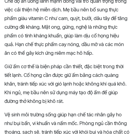
Chế độ ăn uống lành mạnh đóng vai trò quan trọng trong
việc cải thiện hệ miễn dịch. Mẹ bầu nên bổ sung thực
phẩm giàu vitamin C như cam, quýt, bưởi, dâu tây để tăng
cường đề kháng. Mật ong, gừng, nghệ là những thực
phẩm có tính kháng khuẩn, giúp làm dịu cổ họng hiệu
quả. Hạn chế thực phẩm cay nóng, dầu mỡ và các món
ăn có thể gây kích ứng niêm mạc hô hấp.
Giữ ấm cơ thể là biện pháp cần thiết, đặc biệt trong thời
tiết lạnh. Cổ họng cần được giữ ấm bằng cách quàng
khăn, tránh tiếp xúc với gió lạnh hoặc không khí quá khô.
Khi ngủ, mẹ bầu nên sử dụng máy tạo độ ẩm để giúp
đường thở không bị khô rát.
Vệ sinh môi trường sống giúp hạn chế tác nhân gây ho
như bụi bẩn, vi khuẩn và nấm mốc. Phòng ngủ cần thông
thoáng, sạch sẽ, tránh tiếp xúc với khói bụi và hóa chất có