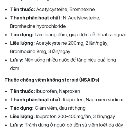
Tên thuốc:
Acetylcysteine, Bromhexine
Thành phần hoạt chất:
N-Acetylcysteine,
Bromhexine hydrochloride
Tác dụng:
Làm loãng đờm, giúp đờm dễ thoát ra ngoài
Liều lượng:
Acetylcysteine 200mg, 2 lần/ngày;
Bromhexine 8mg, 3 lần/ngày
Lưu ý:
Nên uống nhiều nước để tăng hiệu quả long
đờm
Thuốc chống viêm không steroid (NSAIDs)
Tên thuốc:
Ibuprofen, Naproxen
Thành phần hoạt chất:
Ibuprofen, Naproxen sodium
Tác dụng:
Giảm viêm, đau rát họng
Liều lượng:
Ibuprofen 200-400mg/lần, 3 lần/ngày
Lưu ý:
Tránh dùng ở người có tiền sử viêm loét dạ dày