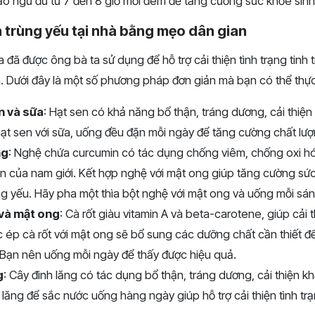
o ngủ đủ từ 7 đến 8 giờ mỗi đêm để tăng cường sức khỏe sinh
 trùng yếu tại nhà bằng mẹo dân gian
 đã được ông bà ta sử dụng để hỗ trợ cải thiện tình trạng tinh
. Dưới đây là một số phương pháp đơn giản mà bạn có thể thực
n và sữa
: Hạt sen có khả năng bổ thận, tráng dương, cải thiện
ạt sen với sữa, uống đều đặn mỗi ngày để tăng cường chất lượn
ng
: Nghệ chứa curcumin có tác dụng chống viêm, chống oxi hóa
n của nam giới. Kết hợp nghệ với mật ong giúp tăng cường sức
rùng yếu. Hãy pha một thìa bột nghệ với mật ong và uống mỗi sán
 và mật ong
: Cà rốt giàu vitamin A và beta-carotene, giúp cải 
 ép cà rốt với mật ong sẽ bổ sung các dưỡng chất cần thiết để
. Bạn nên uống mỗi ngày để thấy được hiệu quả.
g
: Cây đinh lăng có tác dụng bổ thận, tráng dương, cải thiện k
lăng để sắc nước uống hàng ngày giúp hỗ trợ cải thiện tình trạn