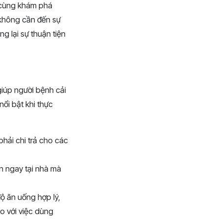
ẽ cùng khám phá
 không cần đến sự
g lại sự thuận tiện
giúp người bệnh cải
nổi bật khi thực
 phải chi trả cho các
ện ngay tại nhà mà
ộ ăn uống hợp lý,
o với việc dùng