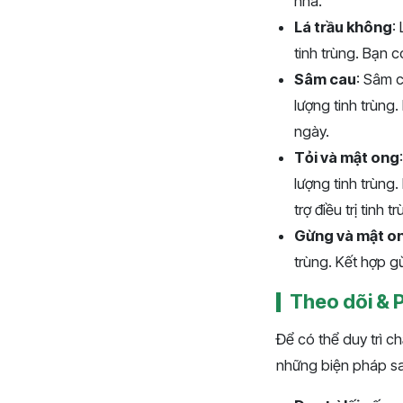
nhà.
Lá trầu không
:
tinh trùng. Bạn 
Sâm cau
: Sâm c
lượng tinh trùn
ngày.
Tỏi và mật ong
lượng tinh trùng
trợ điều trị tinh
Gừng và mật o
trùng. Kết hợp g
Theo dõi & 
Để có thể duy trì ch
những biện pháp s