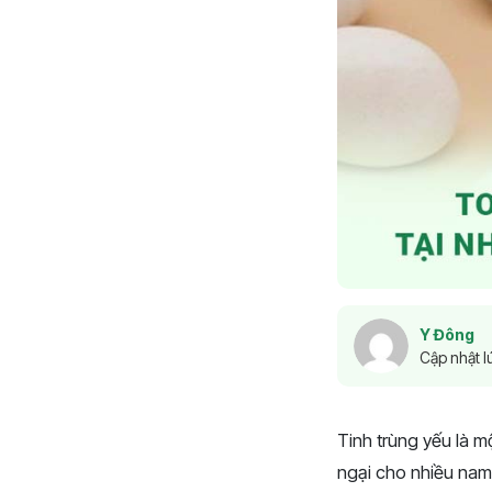
Y Đông
Cập nhật l
Tinh trùng yếu là 
ngại cho nhiều nam g