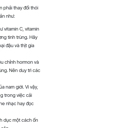
 phải thay đổi thói
ản như:
ư vitamin C, vitamin
ợng tinh trùng. Hãy
ại đậu và thịt gia
iều chỉnh hormon và
rùng. Nên duy trì các
a nam giới. Vì vậy,
ng trong việc cải
nghe nhạc hay đọc
nh dục một cách ổn