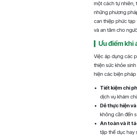
một cách tự nhiên, 
những phương pháp 
can thiệp phức tạp 
và an tâm cho ngườ
Ưu điểm khi 
Việc áp dụng các ph
thiện sức khỏe sinh
hiện các biện pháp
Tiết kiệm chi ph
dịch vụ khám ch
Dễ thực hiện và 
không cần đến sự
An toàn và ít t
tập thể dục hay 