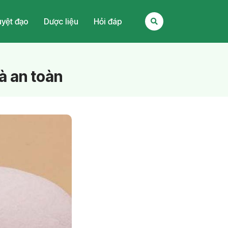
yệt đạo
Dược liệu
Hỏi đáp
à an toàn