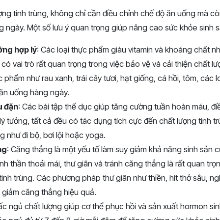
ượng tinh trùng, không chỉ cần điều chỉnh chế độ ăn uống mà còn
g ngày. Một số lưu ý quan trọng giúp nâng cao sức khỏe sinh s
ỡng hợp lý
: Các loại thực phẩm giàu vitamin và khoáng chất nh
có vai trò rất quan trọng trong việc bảo vệ và cải thiện chất lư
phẩm như rau xanh, trái cây tươi, hạt giống, cá hồi, tôm, các lo
ăn uống hàng ngày.
u đặn
: Các bài tập thể dục giúp tăng cường tuần hoàn máu, đ
lý tưởng, tất cả đều có tác dụng tích cực đến chất lượng tinh t
g như đi bộ, bơi lội hoặc yoga.
ng
: Căng thẳng là một yếu tố làm suy giảm khả năng sinh sản củ
tinh thần thoải mái, thư giãn và tránh căng thẳng là rất quan trọ
 tinh trùng. Các phương pháp thư giãn như thiền, hít thở sâu, 
 giảm căng thẳng hiệu quả.
iấc ngủ chất lượng giúp cơ thể phục hồi và sản xuất hormon si