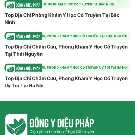
TOP ĐỊA CHỈ PHÒNG KHÁM Y HỌC CỔ TRUYỀN TẠI BẮC NINH
Top Địa Chỉ Phòng Khám Y Học Cổ Truyền Tại Bắc
Ninh
TOP ĐỊA CHỈ CHÂM CỨU, PHÒNG KHÁM Y HỌC CỔ TRUYỀN TẠI THÁI NGUYÊN
Top Địa Chỉ Châm Cứu, Phòng Khám Y Học Cổ Truyền
Tại Thái Nguyên
TOP ĐỊA CHỈ CHÂM CỨU, PHÒNG KHÁM Y HỌC CỔ TRUYỀN UY TÍN TẠI HÀ NỘI
Top Địa Chỉ Châm Cứu, Phòng Khám Y Học Cổ Truyền
Uy Tín Tại Hà Nội