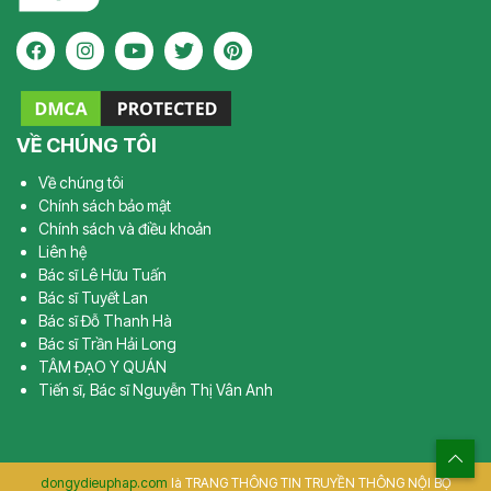
VỀ CHÚNG TÔI
Về chúng tôi
Chính sách bảo mật
Chính sách và điều khoản
Liên hệ
Bác sĩ Lê Hữu Tuấn
Bác sĩ Tuyết Lan
Bác sĩ Đỗ Thanh Hà
Bác sĩ Trần Hải Long
TÂM ĐẠO Y QUÁN
Tiến sĩ, Bác sĩ Nguyễn Thị Vân Anh
dongydieuphap.com
là TRANG THÔNG TIN TRUYỀN THÔNG NỘI BỘ