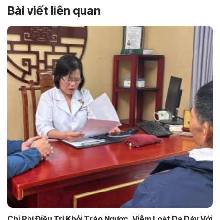
Bài viết liên quan
Chi Phí Điều Trị Khỏi Trào Ngược, Viêm Loét Dạ Dày Với