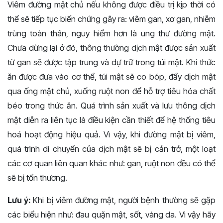
Viêm đường mật chủ nếu không được điều trị kịp thời có
thể sẽ tiếp tục biến chứng gây ra: viêm gan, xơ gan, nhiễm
trùng toàn thân, nguy hiểm hơn là ung thư đường mật.
Chưa dừng lại ở đó, thông thường dịch mật được sản xuất
từ gan sẽ được tập trung và dự trữ trong túi mật. Khi thức
ăn được đưa vào cơ thể, túi mật sẽ co bóp, đẩy dịch mật
qua ống mật chủ, xuống ruột non để hỗ trợ tiêu hóa chất
béo trong thức ăn. Quá trình sản xuất và lưu thông dịch
mật diễn ra liên tục là điều kiện cần thiết để hệ thống tiêu
hoá hoạt động hiệu quả. Vì vậy, khi đường mật bị viêm,
quá trình di chuyển của dịch mật sẽ bị cản trở, một loạt
các cơ quan liên quan khác như: gan, ruột non đều có thể
sẽ bị tổn thương.
Lưu ý:
Khi bị viêm đường mật, người bệnh thường sẽ gặp
các biểu hiện như: đau quặn mật, sốt, vàng da. Vì vậy hãy