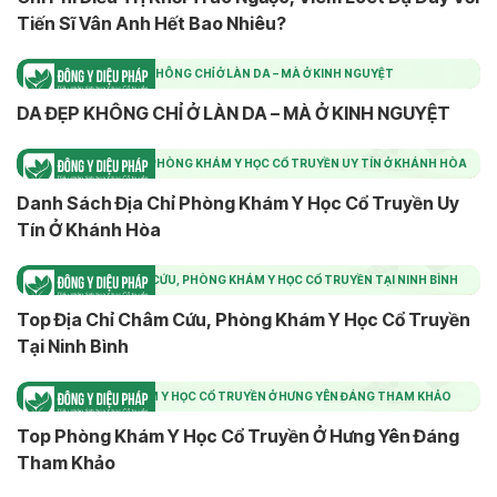
Tiến Sĩ Vân Anh Hết Bao Nhiêu?
DA ĐẸP KHÔNG CHỈ Ở LÀN DA – MÀ Ở KINH NGUYỆT
DA ĐẸP KHÔNG CHỈ Ở LÀN DA – MÀ Ở KINH NGUYỆT
DANH SÁCH ĐỊA CHỈ PHÒNG KHÁM Y HỌC CỔ TRUYỀN UY TÍN Ở KHÁNH HÒA
Danh Sách Địa Chỉ Phòng Khám Y Học Cổ Truyền Uy
Tín Ở Khánh Hòa
TOP ĐỊA CHỈ CHÂM CỨU, PHÒNG KHÁM Y HỌC CỔ TRUYỀN TẠI NINH BÌNH
Top Địa Chỉ Châm Cứu, Phòng Khám Y Học Cổ Truyền
Tại Ninh Bình
TOP PHÒNG KHÁM Y HỌC CỔ TRUYỀN Ở HƯNG YÊN ĐÁNG THAM KHẢO
Top Phòng Khám Y Học Cổ Truyền Ở Hưng Yên Đáng
Tham Khảo