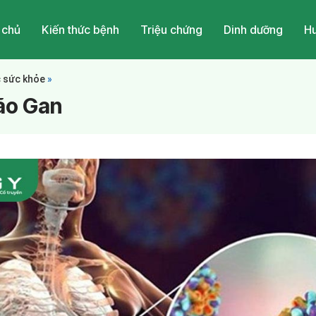
 chủ
Kiến thức bệnh
Triệu chứng
Dinh dưỡng
Hu
c sức khỏe
»
ão Gan