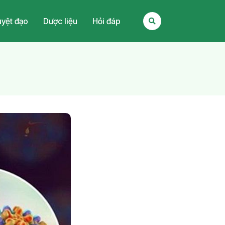
yệt đạo
Dược liệu
Hỏi đáp