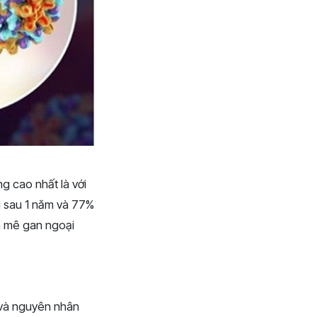
g cao nhất là với
g sau 1 năm và 77%
ôn mê gan ngoại
 và nguyên nhân