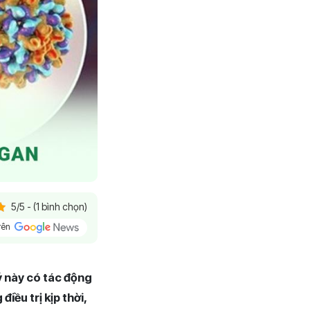
5/5 - (1 bình chọn)
trên
ý này có tác động
iều trị kịp thời,