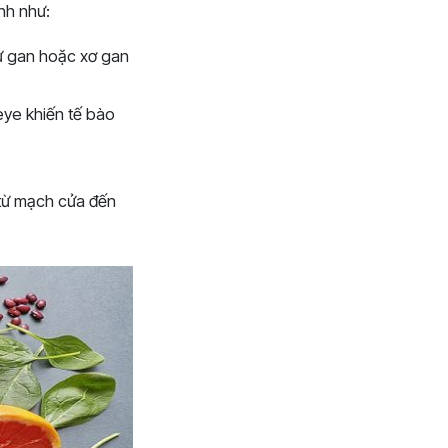
nh như:
hư gan hoặc xơ gan
eye khiến tế bào
từ mạch cửa đến