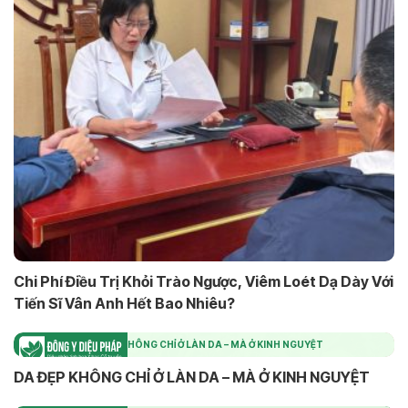
Chi Phí Điều Trị Khỏi Trào Ngược, Viêm Loét Dạ Dày Với
Tiến Sĩ Vân Anh Hết Bao Nhiêu?
DA ĐẸP KHÔNG CHỈ Ở LÀN DA – MÀ Ở KINH NGUYỆT
DA ĐẸP KHÔNG CHỈ Ở LÀN DA – MÀ Ở KINH NGUYỆT