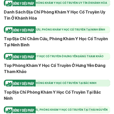
DANH SÁCH ĐỊA CHỈ PHÒNG KHÁM Y HỌC CỔ TRUYỀN UY TÍN Ở KHÁNH HÒA
Danh Sách Địa Chỉ Phòng Khám Y Học Cổ Truyền Uy
Tín Ở Khánh Hòa
TOP ĐỊA CHỈ CHÂM CỨU, PHÒNG KHÁM Y HỌC CỔ TRUYỀN TẠI NINH BÌNH
Top Địa Chỉ Châm Cứu, Phòng Khám Y Học Cổ Truyền
Tại Ninh Bình
TOP PHÒNG KHÁM Y HỌC CỔ TRUYỀN Ở HƯNG YÊN ĐÁNG THAM KHẢO
Top Phòng Khám Y Học Cổ Truyền Ở Hưng Yên Đáng
Tham Khảo
TOP ĐỊA CHỈ PHÒNG KHÁM Y HỌC CỔ TRUYỀN TẠI BẮC NINH
Top Địa Chỉ Phòng Khám Y Học Cổ Truyền Tại Bắc
Ninh
TOP ĐỊA CHỈ CHÂM CỨU, PHÒNG KHÁM Y HỌC CỔ TRUYỀN TẠI THÁI NGUYÊN