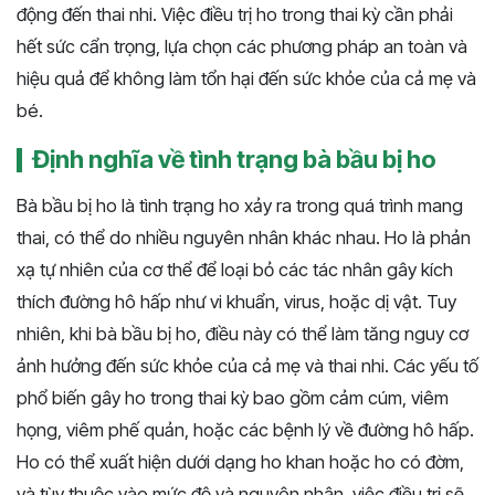
động đến thai nhi. Việc điều trị ho trong thai kỳ cần phải
hết sức cẩn trọng, lựa chọn các phương pháp an toàn và
hiệu quả để không làm tổn hại đến sức khỏe của cả mẹ và
bé.
Định nghĩa về tình trạng bà bầu bị ho
Bà bầu bị ho là tình trạng ho xảy ra trong quá trình mang
thai, có thể do nhiều nguyên nhân khác nhau. Ho là phản
xạ tự nhiên của cơ thể để loại bỏ các tác nhân gây kích
thích đường hô hấp như vi khuẩn, virus, hoặc dị vật. Tuy
nhiên, khi bà bầu bị ho, điều này có thể làm tăng nguy cơ
ảnh hưởng đến sức khỏe của cả mẹ và thai nhi. Các yếu tố
phổ biến gây ho trong thai kỳ bao gồm cảm cúm, viêm
họng, viêm phế quản, hoặc các bệnh lý về đường hô hấp.
Ho có thể xuất hiện dưới dạng ho khan hoặc ho có đờm,
và tùy thuộc vào mức độ và nguyên nhân, việc điều trị sẽ