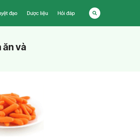
yệt đạo
Dược liệu
Hỏi đáp
 ăn và