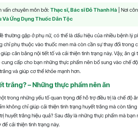
am vấn chuyên môn bởi:
Thạc sĩ, Bác sĩ Đỗ Thanh Hà
|
Nơi côn
u Và Ứng Dụng Thuốc Dân Tộc
đề thường gặp ở phụ nữ, có thể là dấu hiệu của nhiều bệnh lý p
ng chỉ phụ thuộc vào thuốc men mà còn cần sự thay đổi trong 
giúp cân bằng nội tiết tố và cải thiện tình trạng này. Vậy, ăn gì t
sẽ cung cấp cho bạn những thực phẩm nên bổ sung vào chế đ
ết trắng và giúp cơ thể khỏe mạnh hơn.
yết trắng? – Những thực phẩm nên ăn
một trong những yếu tố quan trọng để hỗ trợ điều trị là chế độ ă
m không chỉ giúp cải thiện tình trạng huyết trắng mà còn tăn
ì trị huyết trắng hiệu quả? Sau đây là những thực phẩm mà bạ
để cải thiện tình trạng này.