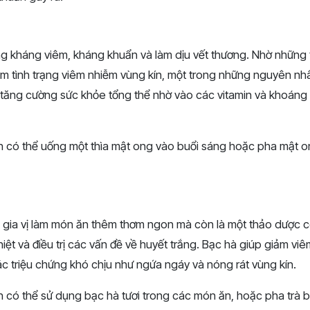
g kháng viêm, kháng khuẩn và làm dịu vết thương. Nhờ những t
ảm tình trạng viêm nhiễm vùng kín, một trong những nguyên nhâ
tăng cường sức khỏe tổng thể nhờ vào các vitamin và khoáng 
n có thể uống một thìa mật ong vào buổi sáng hoặc pha mật o
à gia vị làm món ăn thêm thơm ngon mà còn là một thảo dược 
hiệt và điều trị các vấn đề về huyết trắng. Bạc hà giúp giảm vi
ác triệu chứng khó chịu như ngứa ngáy và nóng rát vùng kín.
n có thể sử dụng bạc hà tươi trong các món ăn, hoặc pha trà 