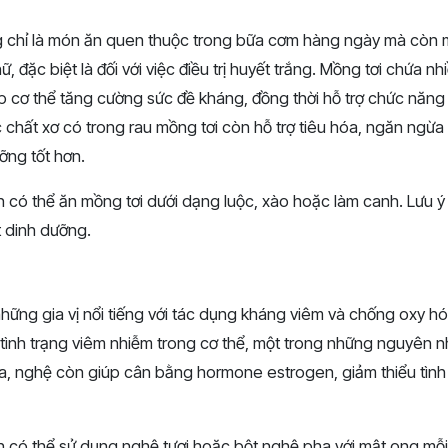
 chỉ là món ăn quen thuộc trong bữa cơm hàng ngày mà còn man
 đặc biệt là đối với việc điều trị huyết trắng. Mồng tơi chứa nhi
p cơ thể tăng cường sức đề kháng, đồng thời hỗ trợ chức năng 
c chất xơ có trong rau mồng tơi còn hỗ trợ tiêu hóa, ngăn ngừa
ỡng tốt hơn.
n có thể ăn mồng tơi dưới dạng luộc, xào hoặc làm canh. Lưu 
t dinh dưỡng.
hững gia vị nổi tiếng với tác dụng kháng viêm và chống oxy h
 tình trạng viêm nhiễm trong cơ thể, một trong những nguyên 
ra, nghệ còn giúp cân bằng hormone estrogen, giảm thiểu tình 
n có thể sử dụng nghệ tươi hoặc bột nghệ pha với mật ong mỗi