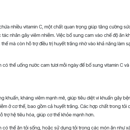
y chứa nhiều vitamin C, một chất quan trọng giúp tăng cường s
ác tác nhân gây viêm nhiễm. Việc bổ sung cam vào chế độ ăn kh
 thể mà còn hỗ trợ điều trị huyết trắng nhờ vào khả năng làm s
n có thể uống nước cam tươi mỗi ngày để bổ sung vitamin C v
áng khuẩn, kháng viêm mạnh mẽ, giúp tiêu diệt vi khuẩn gây bệ
iễm ở cơ thể, bao gồm cả huyết trắng. Các hợp chất trong tỏi c
 trợ hệ tiêu hóa, giúp cơ thể khỏe mạnh hơn.
n có thể ăn tỏi sống, hoặc sử dụng tỏi trong các món ăn như x