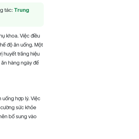
g tác:
Trung
hụ khoa. Việc điều
chế độ ăn uống. Một
rị huyết trắng hiệu
ộ ăn hàng ngày để
n uống hợp lý. Việc
g cường sức khỏe
n nên bổ sung vào