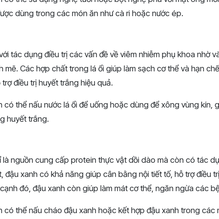
ược dùng trong các món ăn như cà ri hoặc nước ép.
 với tác dụng điều trị các vấn đề về viêm nhiễm phụ khoa nhờ 
mẽ. Các hợp chất trong lá ổi giúp làm sạch cơ thể và hạn chế 
rợ điều trị huyết trắng hiệu quả.
n có thể nấu nước lá ổi để uống hoặc dùng để xông vùng kín, 
g huyết trắng.
là nguồn cung cấp protein thực vật dồi dào mà còn có tác dụn
, đậu xanh có khả năng giúp cân bằng nội tiết tố, hỗ trợ điều tr
ên cạnh đó, đậu xanh còn giúp làm mát cơ thể, ngăn ngừa các b
n có thể nấu cháo đậu xanh hoặc kết hợp đậu xanh trong các 