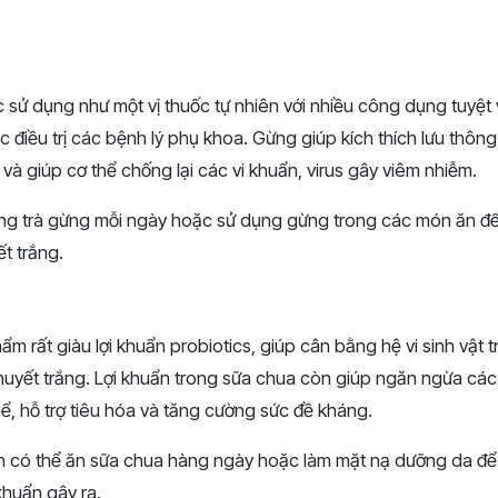
 sử dụng như một vị thuốc tự nhiên với nhiều công dụng tuyệt 
iệc điều trị các bệnh lý phụ khoa. Gừng giúp kích thích lưu thô
và giúp cơ thể chống lại các vi khuẩn, virus gây viêm nhiễm.
ống trà gừng mỗi ngày hoặc sử dụng gừng trong các món ăn đ
ết trắng.
ẩm rất giàu lợi khuẩn probiotics, giúp cân bằng hệ vi sinh vật t
g huyết trắng. Lợi khuẩn trong sữa chua còn giúp ngăn ngừa các
ể, hỗ trợ tiêu hóa và tăng cường sức đề kháng.
n có thể ăn sữa chua hàng ngày hoặc làm mặt nạ dưỡng da để h
khuẩn gây ra.