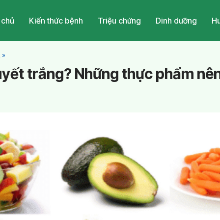
 chủ
Kiến thức bệnh
Triệu chứng
Dinh dưỡng
Hu
a
»
huyết trắng? Những thực phẩm nên