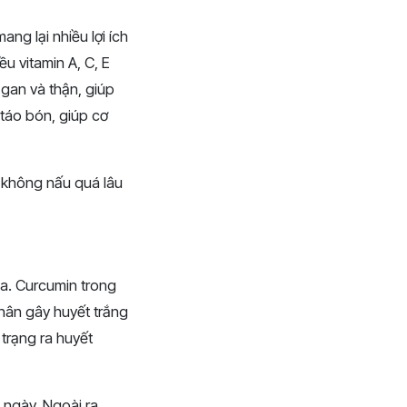
g lại nhiều lợi ích
ều vitamin A, C, E
gan và thận, giúp
 táo bón, giúp cơ
ý không nấu quá lâu
óa. Curcumin trong
nhân gây huyết trắng
trạng ra huyết
 ngày. Ngoài ra,